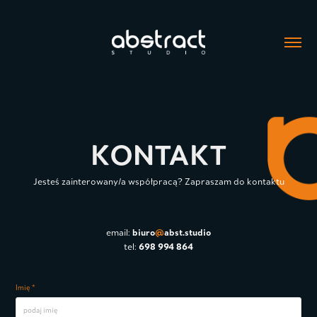
KONTAKT
Jesteś zainterowany/a współpracą?
Zapraszam do kontaktu
biuro
@
abst.studio
email:
698 994 864
tel:
Imię *